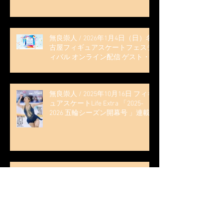
無良崇人 / 2026年1月4日（日）名
古屋フィギュアスケートフェステ
ィバル オンライン配信 ゲスト・
解説
無良崇人 / 2025年10月16日 フィギ
ュアスケートLife Extra 「2025-
2026 五輪シーズン開幕号 」連載
記事 (扶桑社ムック)
木科雄登 / 2025年10月7日 Deep
Edge Plus『今季引退の木科雄登、
家族やファンの応援に感謝 心に響
く演技を「西日本、全日本、絶対
見に来て」』