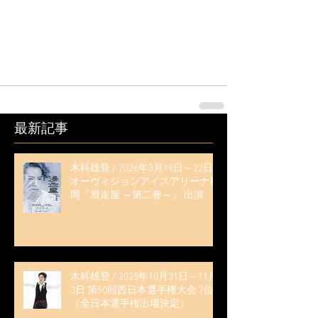
最新記事
木科雄登 / 2026年3月19日～22日
オーヴィジョンアイスアリーナ福
岡「滑走屋 ～第二巻～」 出演
木科雄登 / 2025年10月31日～11月
3日 第50回西日本選手権大会 7位
（全日本選手権出場決定）