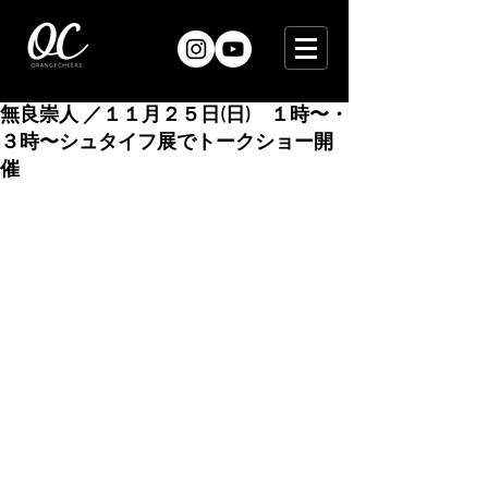
無良崇人 ／１１月２５日(日) １時〜・
３時〜シュタイフ展でトークショー開
催