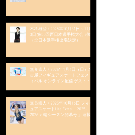
木科雄登 / 2025年10月31日～11月
3日 第50回西日本選手権大会 7位
（全日本選手権出場決定）
無良崇人 / 2026年1月4日（日）名
古屋フィギュアスケートフェステ
ィバル オンライン配信 ゲスト・
解説
無良崇人 / 2025年10月16日 フィギ
ュアスケートLife Extra 「2025-
2026 五輪シーズン開幕号 」連載
記事 (扶桑社ムック)