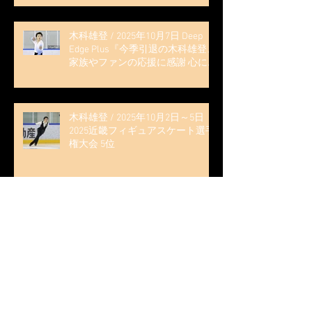
木科雄登 / 2025年10月7日 Deep
Edge Plus『今季引退の木科雄登、
家族やファンの応援に感謝 心に響
く演技を「西日本、全日本、絶対
見に来て」』
木科雄登 / 2025年10月2日～5日
2025近畿フィギュアスケート選手
権大会 5位
無良崇人 / FODフィギュアスケー
ト大会 配信内ムービー出演
無良崇人 / 2025年7月31日 フィギ