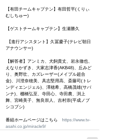
【有田チームキャプテン】有田哲平(くりぃ
むしちゅー)
【ゲストチームキャプテン】生瀬勝久
 【進行アシスタント】久冨慶子(テレビ朝日
アナウンサー)
【解答者】アンミカ、犬飼貴丈、岩永徹也、
えなりかずき、大家志津香(AKB48)、丘みど
り、奥野壮、カズレーザー(メイプル超合
金)、川澄奈穂美、具志堅用高、斎藤司(トレ
ンディエンジェル)、澤穂希、高橋茂雄(サバ
ンナ)、棚橋弘至、寺田心、寺田農、渕上
舞、宮崎美子、無良崇人、吉村崇(平成ノブ
シコブシ)
番組ホームページはこちら　
https://www.tv-
asahi.co.jp/miracle9/