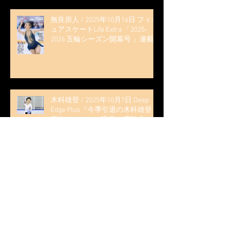
無良崇人 / 2025年10月16日 フィギ
ュアスケートLife Extra 「2025-
2026 五輪シーズン開幕号 」連載
記事 (扶桑社ムック)
木科雄登 / 2025年10月7日 Deep
Edge Plus『今季引退の木科雄登、
家族やファンの応援に感謝 心に響
く演技を「西日本、全日本、絶対
見に来て」』
木科雄登 / 2025年10月2日～5日
2025近畿フィギュアスケート選手
権大会 5位