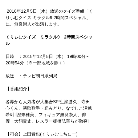
 2018年12月5日（水）放送のクイズ番組「く
りぃむクイズ ミラクル9 2時間スペシャル」
に、無良崇人が出演します。
くりぃむクイズ　ミラクル9　2時間スペシャ
ル
日時　：2018年12月5日（水） 19時00分～
20時54分（※一部地域を除く）
放送　：テレビ朝日系列局
【番組紹介】
各界から人気者が大集合SP!生瀬勝久、寺田
心くん、演歌歌手・丘みどり、なでしこ澤穂
希&川澄奈穂美、フィギュア無良崇人、俳
優・犬飼貴丈、レスラー棚橋弘至らが激突!
【司会】上田晋也(くりぃむしちゅー)