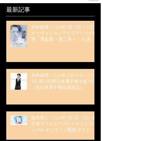
最新記事
木科雄登 / 2026年3月19日～22日
オーヴィジョンアイスアリーナ福
岡「滑走屋 ～第二巻～」 出演
木科雄登 / 2025年10月31日～11月
3日 第50回西日本選手権大会 7位
（全日本選手権出場決定）
無良崇人 / 2026年1月4日（日）名
古屋フィギュアスケートフェステ
ィバル オンライン配信 ゲスト・
解説