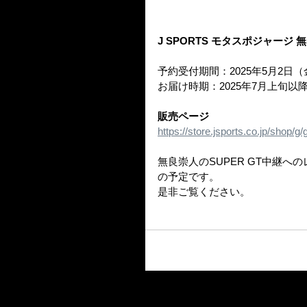
J SPORTS モタスポジャージ 無
予約受付期間：2025年5月2日（
お届け時期：2025年7月上旬
販売ページ
https://store.jsports.co.jp/shop
無良崇人のSUPER GT中継への
の予定です。
是非ご覧ください。