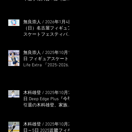
本選手権出場決定）
無良崇人 / 2026年1月4日
（日）名古屋フィギュア
スケートフェスティバル
オンライン配信 ゲス
ト・解説
無良崇人 / 2025年10月16
日 フィギュアスケート
Life Extra 「2025-2026
五輪シーズン開幕号 」
連載記事 (扶桑社ムック)
木科雄登 / 2025年10月7
日 Deep Edge Plus『今季
引退の木科雄登、家族や
ファンの応援に感謝 心
に響く演技を「西日本、
全日本、絶対見に来
木科雄登 / 2025年10月2
て」』
日～5日 2025近畿フィギ