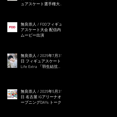
ュアスケート選手権大会
5位
無良崇人 / FODフィギュ
アスケート大会 配信内
ムービー出演
無良崇人 / 2025年7月31
日 フィギュアスケート
Life Extra 「羽生結弦
PROFESSIONAL
Season3」 (扶桑社ムッ
ク)
無良崇人 / 2025年5月31
日 名古屋 IGアリーナオ
ープニングDAYs トーク
ショー MC出演