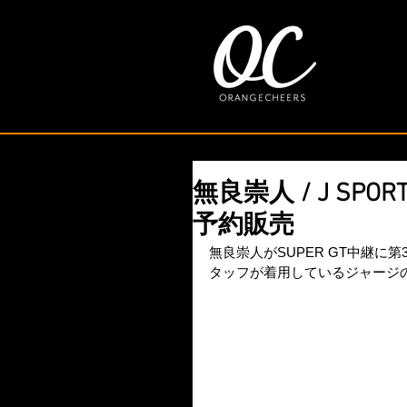
無良崇人 / J SP
予約販売
無良崇人がSUPER GT中継に第
タッフが着用しているジャージ