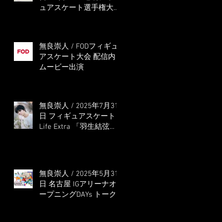
ュアスケート選手権大会
5位
無良崇人 / FODフィギュ
アスケート大会 配信内
ムービー出演
無良崇人 / 2025年7月31
日 フィギュアスケート
Life Extra 「羽生結弦
PROFESSIONAL
Season3」 (扶桑社ムッ
ク)
無良崇人 / 2025年5月31
日 名古屋 IGアリーナオ
ープニングDAYs トーク
ショー MC出演