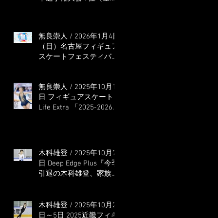
本選手権出場決定）
無良崇人 / 2026年1月4日
（日）名古屋フィギュア
スケートフェスティバル
オンライン配信 ゲス
ト・解説
無良崇人 / 2025年10月16
日 フィギュアスケート
Life Extra 「2025-2026
五輪シーズン開幕号 」
連載記事 (扶桑社ムック)
木科雄登 / 2025年10月7
日 Deep Edge Plus『今季
引退の木科雄登、家族や
ファンの応援に感謝 心
に響く演技を「西日本、
全日本、絶対見に来
木科雄登 / 2025年10月2
て」』
日～5日 2025近畿フィギ