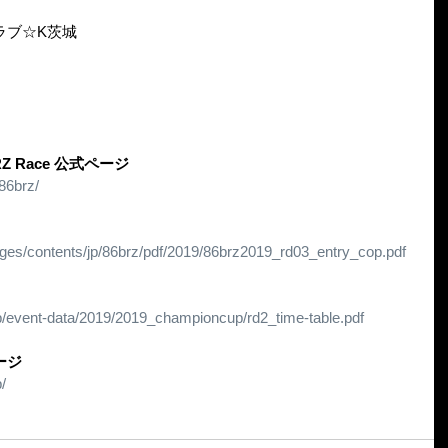
ラブ☆K茨城
BRZ Race 公式ページ
86brz/
ages/contents/jp/86brz/pdf/2019/86brz2019_rd03_entry_cop.pdf
jp/event-data/2019/2019_championcup/rd2_time-table.pdf
ージ
/