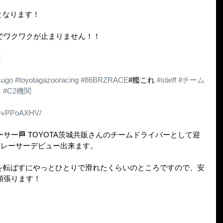
戦となります！
でワクワクが止まりません！！
 
ugo
#toyotagazooracing
#86BRZRACE
#艦これ 
#stieff
#チーム
人
#C2機関
Bw-vPPoAXHV/
サー🏁 TOYOTA茨城共販さんのチームドライバーとして迎
にレーサーデビュー出来ます。
を転ばすにやっとひとりで滑れたくらいのところですので、安
に頑張ります！