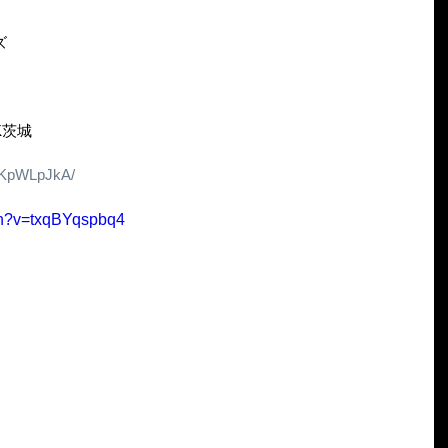
ズ
K茨城
xlKpWLpJkA/
ch?v=txqBYqspbq4