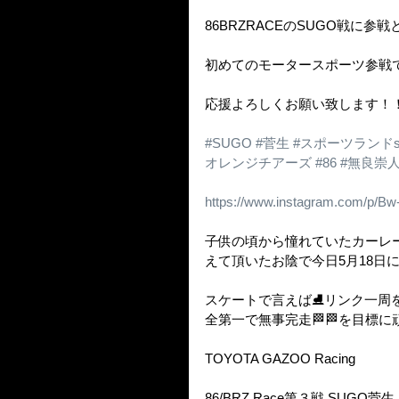
86BRZRACEのSUGO戦に参
初めてのモータースポーツ参戦
応援よろしくお願い致します！！
#SUGO
#菅生
#スポーツランドs
オレンジチアーズ
#86
#無良崇
https://www.instagram.com/p/
子供の頃から憧れていたカーレー
えて頂いたお陰で今日5月18日
スケートで言えば⛸リンク一周
全第一で無事完走🏁🏁を目標
TOYOTA GAZOO Racing 
86/BRZ Race第３戦 SUGO菅生