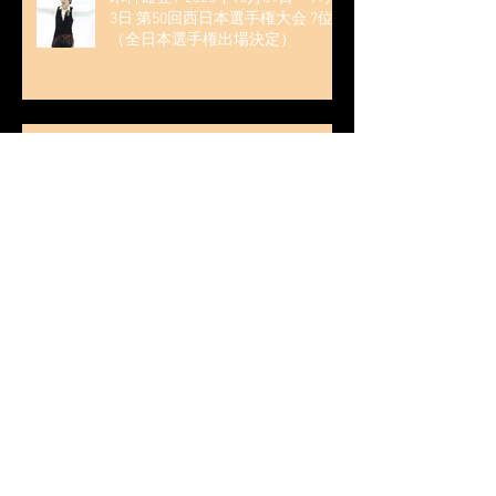
3日 第50回西日本選手権大会 7位
（全日本選手権出場決定）
無良崇人 / 2026年1月4日（日）名
古屋フィギュアスケートフェステ
ィバル オンライン配信 ゲスト・
解説
無良崇人 / 2025年10月16日 フィギ
ュアスケートLife Extra 「2025-
2026 五輪シーズン開幕号 」連載
記事 (扶桑社ムック)
木科雄登 / 2025年10月7日 Deep
Edge Plus『今季引退の木科雄登、
家族やファンの応援に感謝 心に響