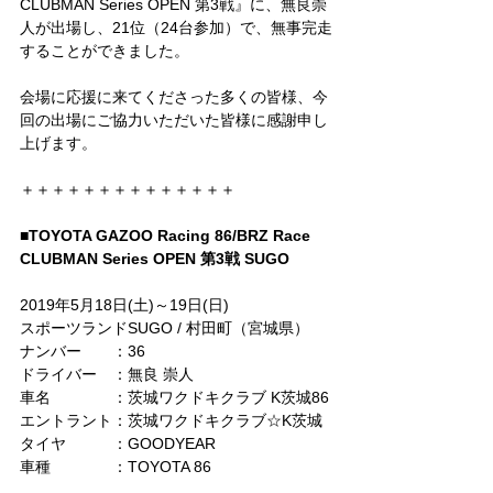
CLUBMAN Series OPEN 第3戦』に、無良崇
人が出場し、21位（24台参加）で、無事完走
することができました。
会場に応援に来てくださった多くの皆様、今
回の出場にご協力いただいた皆様に感謝申し
上げます。
＋＋＋＋＋＋＋＋＋＋＋＋＋＋
■TOYOTA GAZOO Racing 86/BRZ Race 
CLUBMAN Series OPEN 第3戦 SUGO
2019年5月18日(土)～19日(日)
スポーツランドSUGO / 村田町（宮城県）
ナンバー　　：36
ドライバー　：無良 崇人
車名　　　　：茨城ワクドキクラブ K茨城86
エントラント：茨城ワクドキクラブ☆K茨城
タイヤ　　　：GOODYEAR
車種　　　　：TOYOTA 86