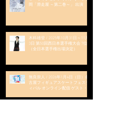
岡「滑走屋 ～第二巻～」 出演
木科雄登 / 2025年10月31日～11月
3日 第50回西日本選手権大会 7位
（全日本選手権出場決定）
無良崇人 / 2026年1月4日（日）名
古屋フィギュアスケートフェステ
ィバル オンライン配信 ゲスト・
解説
無良崇人 / 2025年10月16日 フィギ
ュアスケートLife Extra 「2025-
2026 五輪シーズン開幕号 」連載
記事 (扶桑社ムック)