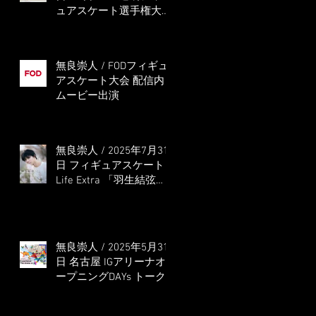
ュアスケート選手権大会
5位
無良崇人 / FODフィギュ
アスケート大会 配信内
ムービー出演
無良崇人 / 2025年7月31
日 フィギュアスケート
Life Extra 「羽生結弦
PROFESSIONAL
Season3」 (扶桑社ムッ
ク)
無良崇人 / 2025年5月31
日 名古屋 IGアリーナオ
ープニングDAYs トーク
ショー MC出演