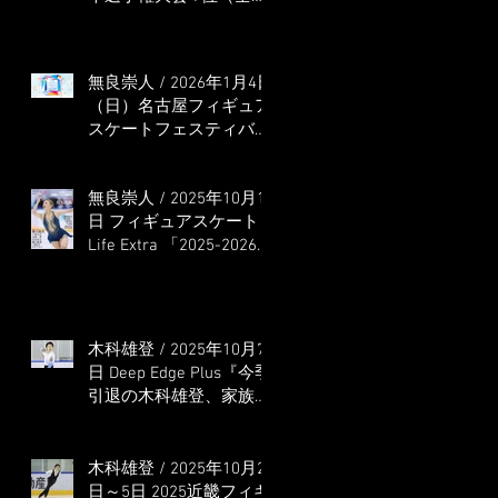
本選手権出場決定）
無良崇人 / 2026年1月4日
（日）名古屋フィギュア
スケートフェスティバル
オンライン配信 ゲス
ト・解説
無良崇人 / 2025年10月16
日 フィギュアスケート
Life Extra 「2025-2026
五輪シーズン開幕号 」
連載記事 (扶桑社ムック)
木科雄登 / 2025年10月7
日 Deep Edge Plus『今季
引退の木科雄登、家族や
ファンの応援に感謝 心
に響く演技を「西日本、
全日本、絶対見に来
木科雄登 / 2025年10月2
て」』
日～5日 2025近畿フィギ