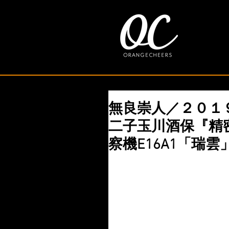
無良崇人／２０１
二子玉川酒保『精密
察機E16A1「瑞