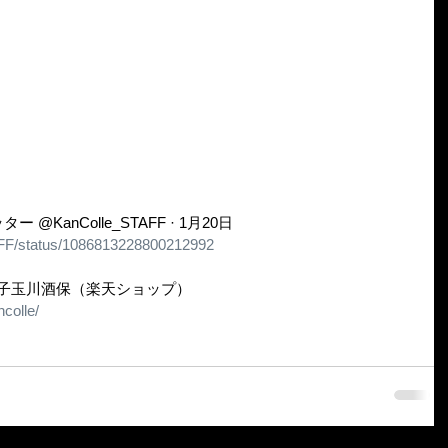
 「艦これ」開発/運営 公式ツイッター‏ @KanColle_STAFF · 1月20日  
TAFF/status/1086813228800212992
二子玉川酒保（楽天ショップ）
ncolle/