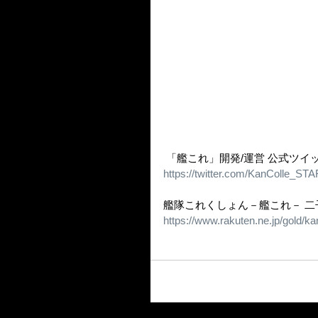
https://twitter.com/KanColle_S
艦隊これくしょん－艦これ－ 
https://www.rakuten.ne.jp/gold/ka