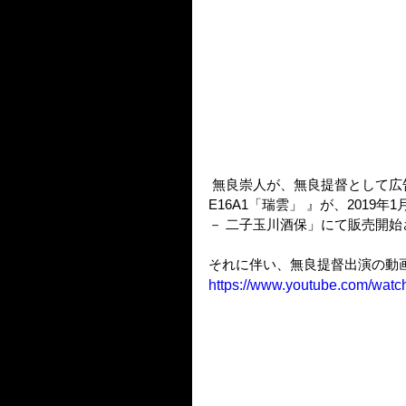
 無良崇人が、無良提督として広告に起用された『精密ダイキャスト1/48モデル 水上偵察機
E16A1「瑞雲」 』が、201
－ 二子玉川酒保」にて販売開始
それに伴い、無良提督出演の動
https://www.youtube.com/wat