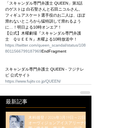
「スキャンダル専門弁護士 QUEEN」第3話
のゲストは 白石聖さんと石田ニコルさん。 
フィギュアスケート選手役のお二人は、ほぼ
滑れないところから猛特訓して滑れるよう
に…！明日よる10時オンエア！
【公式】木曜劇場『スキャンダル専門弁護
士　ＱＵＥＥＮ』木曜よる10時放送中！
https://twitter.com/queen_scandal/status/108
8011566799187969
EndFragment
スキャンダル専門弁護士 QUEEN - フジテレ
ビ 公式サイト
https://www.fujitv.co.jp/QUEEN/
最新記事
木科雄登 / 2026年3月19日～22日
オーヴィジョンアイスアリーナ福