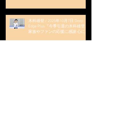
木科雄登 / 2025年10月7日 Deep
Edge Plus『今季引退の木科雄登、
家族やファンの応援に感謝 心に響
く演技を「西日本、全日本、絶対
見に来て」』
木科雄登 / 2025年10月2日～5日
2025近畿フィギュアスケート選手
権大会 5位
無良崇人 / FODフィギュアスケー
ト大会 配信内ムービー出演