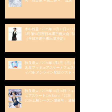
岡「滑走屋 ～第二巻～」 出演
木科雄登 / 2025年10月31日～11月
3日 第50回西日本選手権大会 7位
（全日本選手権出場決定）
無良崇人 / 2026年1月4日（日）名
古屋フィギュアスケートフェステ
ィバル オンライン配信 ゲスト・
解説
無良崇人 / 2025年10月16日 フィギ
ュアスケートLife Extra 「2025-
2026 五輪シーズン開幕号 」連載
記事 (扶桑社ムック)