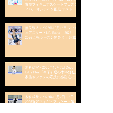
古屋フィギュアスケートフェステ
ィバル オンライン配信 ゲスト・
解説
無良崇人 / 2025年10月16日 フィギ
ュアスケートLife Extra 「2025-
2026 五輪シーズン開幕号 」連載
記事 (扶桑社ムック)
木科雄登 / 2025年10月7日 Deep
Edge Plus『今季引退の木科雄登、
家族やファンの応援に感謝 心に響
く演技を「西日本、全日本、絶対
見に来て」』
木科雄登 / 2025年10月2日～5日
2025近畿フィギュアスケート選手
権大会 5位