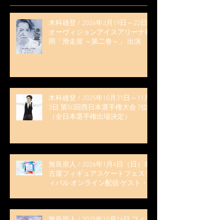
木科雄登 / 2026年3月19日～22日
オーヴィジョンアイスアリーナ福
岡「滑走屋 ～第二巻～」 出演
木科雄登 / 2025年10月31日～11月
3日 第50回西日本選手権大会 7位
（全日本選手権出場決定）
無良崇人 / 2026年1月4日（日）名
古屋フィギュアスケートフェステ
ィバル オンライン配信 ゲスト・
解説
無良崇人 / 2025年10月16日 フィギ