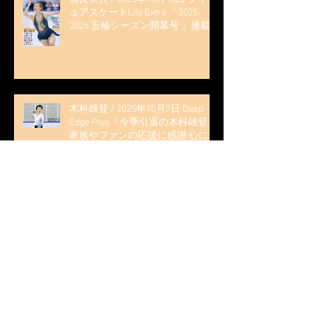
ュアスケートLife Extra 「2025-
2026 五輪シーズン開幕号 」連載
記事 (扶桑社ムック)
木科雄登 / 2025年10月7日 Deep
Edge Plus『今季引退の木科雄登、
家族やファンの応援に感謝 心に響
く演技を「西日本、全日本、絶対
見に来て」』
木科雄登 / 2025年10月2日～5日
2025近畿フィギュアスケート選手
権大会 5位
無良崇人 / FODフィギュアスケー
ト大会 配信内ムービー出演