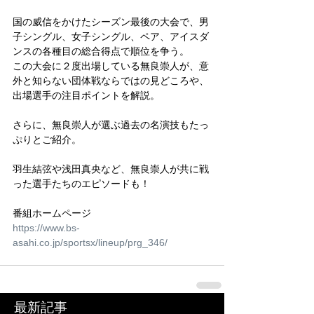
国の威信をかけたシーズン最後の大会で、男
子シングル、女子シングル、ペア、アイスダ
ンスの各種目の総合得点で順位を争う。
この大会に２度出場している無良崇人が、意
外と知らない団体戦ならではの見どころや、
出場選手の注目ポイントを解説。
さらに、無良崇人が選ぶ過去の名演技もたっ
ぷりとご紹介。
羽生結弦や浅田真央など、無良崇人が共に戦
った選手たちのエピソードも！
番組ホームページ
https://www.bs-
asahi.co.jp/sportsx/lineup/prg_346/
最新記事