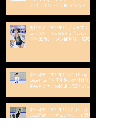
古屋フィギュアスケートフェステ
ィバル オンライン配信 ゲスト・
解説
無良崇人 / 2025年10月16日 フィギ
ュアスケートLife Extra 「2025-
2026 五輪シーズン開幕号 」連載
記事 (扶桑社ムック)
木科雄登 / 2025年10月7日 Deep
Edge Plus『今季引退の木科雄登、
家族やファンの応援に感謝 心に響
く演技を「西日本、全日本、絶対
見に来て」』
木科雄登 / 2025年10月2日～5日
2025近畿フィギュアスケート選手
権大会 5位