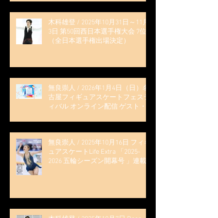
木科雄登 / 2025年10月31日～11月
3日 第50回西日本選手権大会 7位
（全日本選手権出場決定）
無良崇人 / 2026年1月4日（日）名
古屋フィギュアスケートフェステ
ィバル オンライン配信 ゲスト・
解説
無良崇人 / 2025年10月16日 フィギ
ュアスケートLife Extra 「2025-
2026 五輪シーズン開幕号 」連載
記事 (扶桑社ムック)