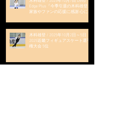
木科雄登 / 2025年10月7日 Deep
Edge Plus『今季引退の木科雄登、
家族やファンの応援に感謝 心に響
く演技を「西日本、全日本、絶対
見に来て」』
木科雄登 / 2025年10月2日～5日
2025近畿フィギュアスケート選手
権大会 5位
無良崇人 / FODフィギュアスケー
ト大会 配信内ムービー出演
無良崇人 / 2025年7月31日 フィギ
ュアスケートLife Extra 「羽生結弦
PROFESSIONAL Season3」 (扶桑社
ムック)