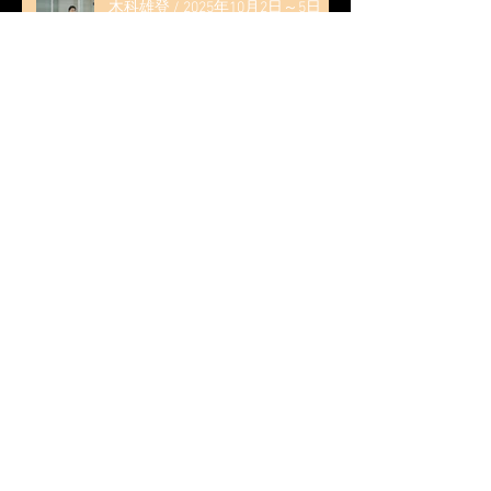
木科雄登 / 2025年10月2日～5日
2025近畿フィギュアスケート選手
権大会 5位
無良崇人 / FODフィギュアスケー
ト大会 配信内ムービー出演
無良崇人 / 2025年7月31日 フィギ
ュアスケートLife Extra 「羽生結弦
PROFESSIONAL Season3」 (扶桑社
ムック)
無良崇人 / 2025年5月31日 名古屋