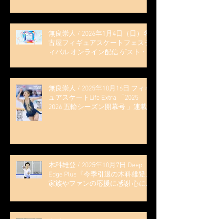
無良崇人 / 2026年1月4日（日）名
古屋フィギュアスケートフェステ
ィバル オンライン配信 ゲスト・
解説
無良崇人 / 2025年10月16日 フィギ
ュアスケートLife Extra 「2025-
2026 五輪シーズン開幕号 」連載
記事 (扶桑社ムック)
木科雄登 / 2025年10月7日 Deep
Edge Plus『今季引退の木科雄登、
家族やファンの応援に感謝 心に響
く演技を「西日本、全日本、絶対
見に来て」』