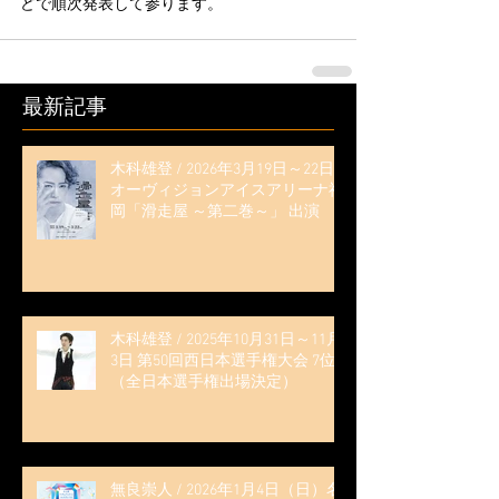
どで順次発表して参ります。
最新記事
木科雄登 / 2026年3月19日～22日
オーヴィジョンアイスアリーナ福
岡「滑走屋 ～第二巻～」 出演
木科雄登 / 2025年10月31日～11月
3日 第50回西日本選手権大会 7位
（全日本選手権出場決定）
無良崇人 / 2026年1月4日（日）名