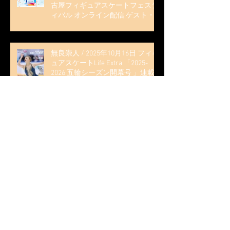
古屋フィギュアスケートフェステ
ィバル オンライン配信 ゲスト・
解説
無良崇人 / 2025年10月16日 フィギ
ュアスケートLife Extra 「2025-
2026 五輪シーズン開幕号 」連載
記事 (扶桑社ムック)
木科雄登 / 2025年10月7日 Deep
Edge Plus『今季引退の木科雄登、
家族やファンの応援に感謝 心に響
く演技を「西日本、全日本、絶対
見に来て」』
木科雄登 / 2025年10月2日～5日
2025近畿フィギュアスケート選手
権大会 5位