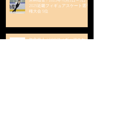
木科雄登 / 2025年10月2日～5日
2025近畿フィギュアスケート選手
権大会 5位
無良崇人 / FODフィギュアスケー
ト大会 配信内ムービー出演
無良崇人 / 2025年7月31日 フィギ
ュアスケートLife Extra 「羽生結弦
PROFESSIONAL Season3」 (扶桑社
ムック)
無良崇人 / 2025年5月31日 名古屋