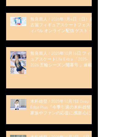
無良崇人 / 2026年1月4日（日）名
古屋フィギュアスケートフェステ
ィバル オンライン配信 ゲスト・
解説
無良崇人 / 2025年10月16日 フィギ
ュアスケートLife Extra 「2025-
2026 五輪シーズン開幕号 」連載
記事 (扶桑社ムック)
木科雄登 / 2025年10月7日 Deep
Edge Plus『今季引退の木科雄登、
家族やファンの応援に感謝 心に響
く演技を「西日本、全日本、絶対
見に来て」』