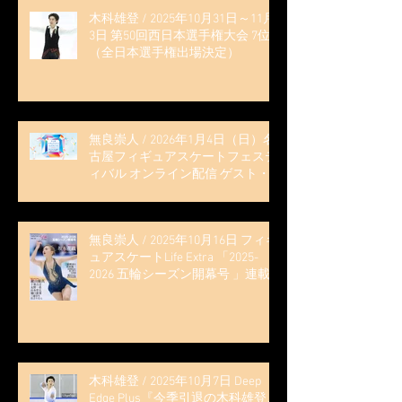
木科雄登 / 2025年10月31日～11月
3日 第50回西日本選手権大会 7位
（全日本選手権出場決定）
無良崇人 / 2026年1月4日（日）名
古屋フィギュアスケートフェステ
ィバル オンライン配信 ゲスト・
解説
無良崇人 / 2025年10月16日 フィギ
ュアスケートLife Extra 「2025-
2026 五輪シーズン開幕号 」連載
記事 (扶桑社ムック)
木科雄登 / 2025年10月7日 Deep
Edge Plus『今季引退の木科雄登、