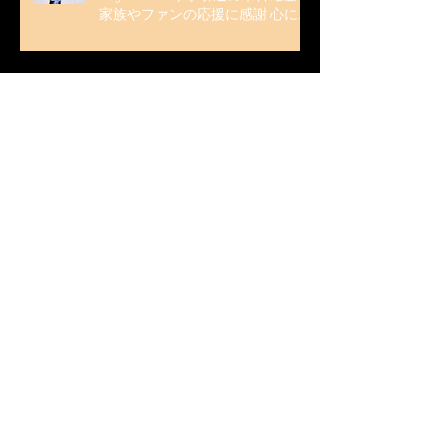
家族やファンの応援に感謝 心に響
く演技を「西日本、全日本、絶対
見に来て」』
木科雄登 / 2025年10月2日～5日
2025近畿フィギュアスケート選手
権大会 5位
無良崇人 / FODフィギュアスケー
ト大会 配信内ムービー出演
無良崇人 / 2025年7月31日 フィギ
ュアスケートLife Extra 「羽生結弦
PROFESSIONAL Season3」 (扶桑社
ムック)