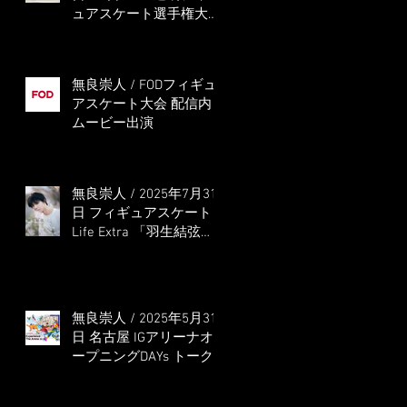
ュアスケート選手権大会
5位
無良崇人 / FODフィギュ
アスケート大会 配信内
ムービー出演
無良崇人 / 2025年7月31
日 フィギュアスケート
Life Extra 「羽生結弦
PROFESSIONAL
Season3」 (扶桑社ムッ
ク)
無良崇人 / 2025年5月31
日 名古屋 IGアリーナオ
ープニングDAYs トーク
ショー MC出演