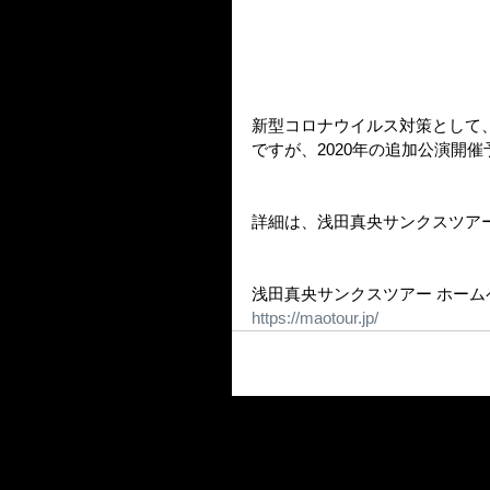
新型コロナウイルス対策として、
ですが、2020年の追加公演開
詳細は、浅田真央サンクスツア
浅田真央サンクスツアー ホーム
https://maotour.jp/