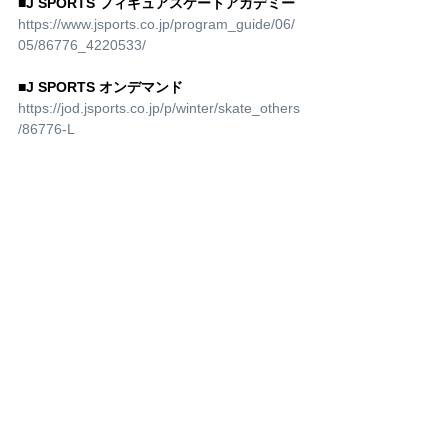
■J SPORTS フィギュアスケートアカデミー
https://www.jsports.co.jp/program_guide/06/
05/86776_4220533/
■J SPORTS オンデマンド
https://jod.jsports.co.jp/p/winter/skate_others
/86776-L