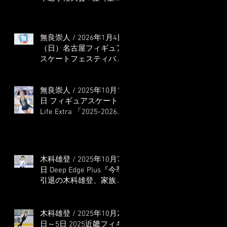
本選手権出場決定）
無良崇人 / 2026年1月4日
（日）名古屋フィギュア
スケートフェスティバル
オンライン配信 ゲス
ト・解説
無良崇人 / 2025年10月16
日 フィギュアスケート
Life Extra 「2025-2026
五輪シーズン開幕号 」
連載記事 (扶桑社ムック)
木科雄登 / 2025年10月7
日 Deep Edge Plus『今季
引退の木科雄登、家族や
ファンの応援に感謝 心
に響く演技を「西日本、
全日本、絶対見に来
木科雄登 / 2025年10月2
て」』
日～5日 2025近畿フィギ