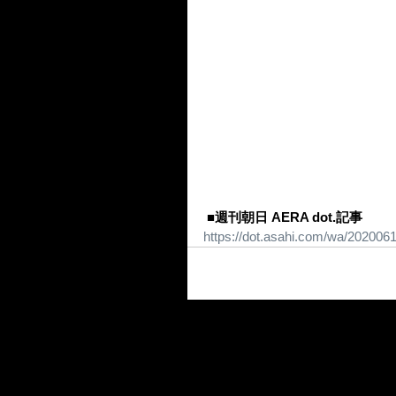
■週刊朝日 AERA dot.記事
https://dot.asahi.com/wa/202006