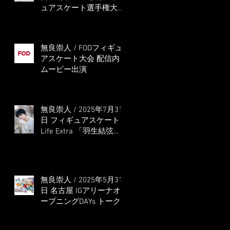
ュアスケート選手権大会
5位
無良崇人 / FODフィギュ
アスケート大会 配信内
ムービー出演
無良崇人 / 2025年7月31
日 フィギュアスケート
Life Extra 「羽生結弦
PROFESSIONAL
Season3」 (扶桑社ムッ
ク)
無良崇人 / 2025年5月31
日 名古屋 IGアリーナオ
ープニングDAYs トーク
ショー MC出演