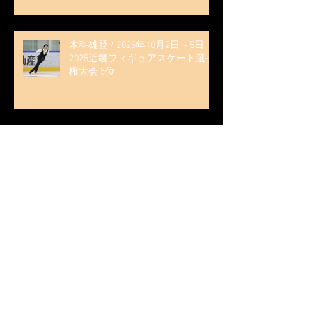
く演技を「西日本、全日本、絶対
見に来て」』
木科雄登 / 2025年10月2日～5日
2025近畿フィギュアスケート選手
権大会 5位
無良崇人 / FODフィギュアスケー
ト大会 配信内ムービー出演
無良崇人 / 2025年7月31日 フィギ
ュアスケートLife Extra 「羽生結弦
PROFESSIONAL Season3」 (扶桑社
ムック)