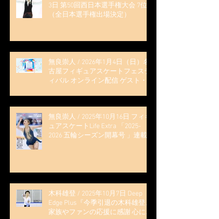
3日 第50回西日本選手権大会 7位
（全日本選手権出場決定）
無良崇人 / 2026年1月4日（日）名
古屋フィギュアスケートフェステ
ィバル オンライン配信 ゲスト・
解説
無良崇人 / 2025年10月16日 フィギ
ュアスケートLife Extra 「2025-
2026 五輪シーズン開幕号 」連載
記事 (扶桑社ムック)
木科雄登 / 2025年10月7日 Deep
Edge Plus『今季引退の木科雄登、
家族やファンの応援に感謝 心に響