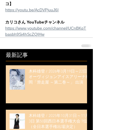
コ】
https://youtu.be/AcDVPjuuJ6I
カリコさん YouTubeチャンネル
https://www.youtube.com/channel/UCnBKqT
basbh9Si4hScZQIHw
最新記事
木科雄登 / 2026年3月19日～22日
オーヴィジョンアイスアリーナ福
岡「滑走屋 ～第二巻～」 出演
木科雄登 / 2025年10月31日～11月
3日 第50回西日本選手権大会 7位
（全日本選手権出場決定）