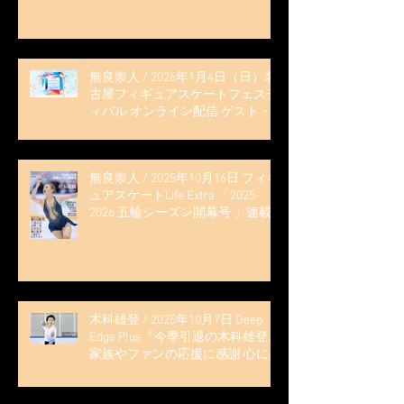
無良崇人 / 2026年1月4日（日）名
古屋フィギュアスケートフェステ
ィバル オンライン配信 ゲスト・
解説
無良崇人 / 2025年10月16日 フィギ
ュアスケートLife Extra 「2025-
2026 五輪シーズン開幕号 」連載
記事 (扶桑社ムック)
木科雄登 / 2025年10月7日 Deep
Edge Plus『今季引退の木科雄登、
家族やファンの応援に感謝 心に響
く演技を「西日本、全日本、絶対
見に来て」』