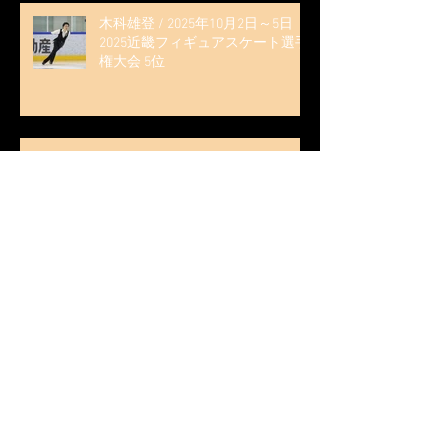
木科雄登 / 2025年10月2日～5日
2025近畿フィギュアスケート選手
権大会 5位
無良崇人 / FODフィギュアスケー
ト大会 配信内ムービー出演
無良崇人 / 2025年7月31日 フィギ
ュアスケートLife Extra 「羽生結弦
PROFESSIONAL Season3」 (扶桑社
ムック)