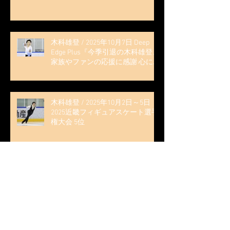
木科雄登 / 2025年10月7日 Deep
Edge Plus『今季引退の木科雄登、
家族やファンの応援に感謝 心に響
く演技を「西日本、全日本、絶対
見に来て」』
木科雄登 / 2025年10月2日～5日
2025近畿フィギュアスケート選手
権大会 5位
無良崇人 / FODフィギュアスケー
ト大会 配信内ムービー出演