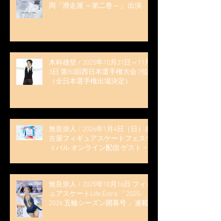
岡「滑走屋 ～第二巻～」 出演
木科雄登 / 2025年10月31日～11月
3日 第50回西日本選手権大会 7位
（全日本選手権出場決定）
無良崇人 / 2026年1月4日（日）名
古屋フィギュアスケートフェステ
ィバル オンライン配信 ゲスト・
解説
無良崇人 / 2025年10月16日 フィギ
ュアスケートLife Extra 「2025-
2026 五輪シーズン開幕号 」連載
記事 (扶桑社ムック)