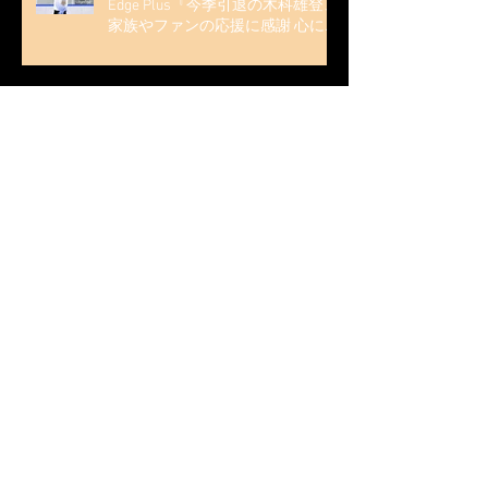
Edge Plus『今季引退の木科雄登、
家族やファンの応援に感謝 心に響
く演技を「西日本、全日本、絶対
見に来て」』
木科雄登 / 2025年10月2日～5日
2025近畿フィギュアスケート選手
権大会 5位
無良崇人 / FODフィギュアスケー
ト大会 配信内ムービー出演
無良崇人 / 2025年7月31日 フィギ
ュアスケートLife Extra 「羽生結弦
PROFESSIONAL Season3」 (扶桑社
ムック)