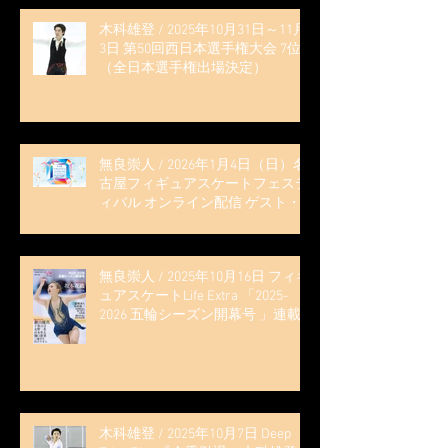
木科雄登 / 2025年10月31日～11月
3日 第50回西日本選手権大会 7位
（全日本選手権出場決定）
無良崇人 / 2026年1月4日（日）名
古屋フィギュアスケートフェステ
ィバル オンライン配信 ゲスト・
解説
無良崇人 / 2025年10月16日 フィギ
ュアスケートLife Extra 「2025-
2026 五輪シーズン開幕号 」連載
記事 (扶桑社ムック)
木科雄登 / 2025年10月7日 Deep