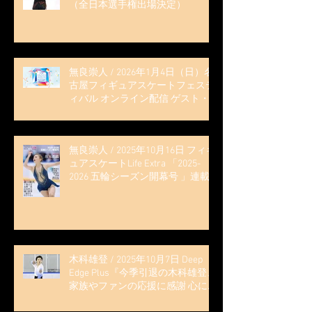
（全日本選手権出場決定）
無良崇人 / 2026年1月4日（日）名
古屋フィギュアスケートフェステ
ィバル オンライン配信 ゲスト・
解説
無良崇人 / 2025年10月16日 フィギ
ュアスケートLife Extra 「2025-
2026 五輪シーズン開幕号 」連載
記事 (扶桑社ムック)
木科雄登 / 2025年10月7日 Deep
Edge Plus『今季引退の木科雄登、
家族やファンの応援に感謝 心に響
く演技を「西日本、全日本、絶対