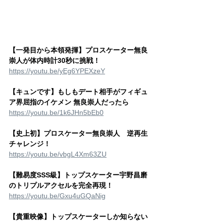
【一発目から本領発揮】プロスケーター無良
崇人が体内時計30秒に挑戦！
https://youtu.be/yEg6YPEXzeY
【キュンです】もしもデート相手がフィギュ
ア界屈指のイケメン 無良崇人だったら
https://youtu.be/1k6JHn5bEb0
【史上初】プロスケーター無良崇人　逆再生
チャレンジ！
https://youtu.be/vbgL4Xm63ZU
【難易度SSS級】トップスケーター宇野昌磨
のトリプルアクセルを完全再現！
https://youtu.be/Gxu4uGQaNig
【貴重映像】トップスケーターしか知らない