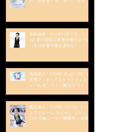
岡「滑走屋 ～第二巻～」 出演
木科雄登 / 2025年10月31日～11月
3日 第50回西日本選手権大会 7位
（全日本選手権出場決定）
無良崇人 / 2026年1月4日（日）名
古屋フィギュアスケートフェステ
ィバル オンライン配信 ゲスト・
解説
無良崇人 / 2025年10月16日 フィギ
ュアスケートLife Extra 「2025-
2026 五輪シーズン開幕号 」連載
記事 (扶桑社ムック)