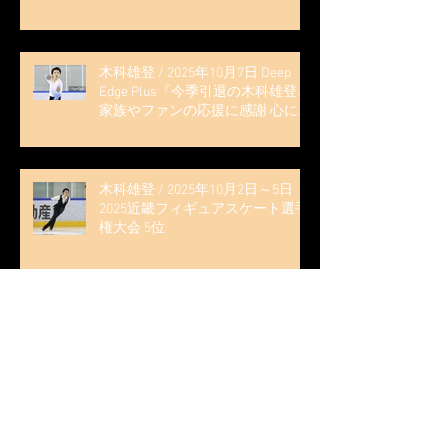
木科雄登 / 2025年10月7日 Deep
Edge Plus『今季引退の木科雄登、
家族やファンの応援に感謝 心に響
く演技を「西日本、全日本、絶対
見に来て」』
木科雄登 / 2025年10月2日～5日
2025近畿フィギュアスケート選手
権大会 5位
無良崇人 / FODフィギュアスケー
ト大会 配信内ムービー出演