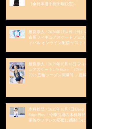
（全日本選手権出場決定）
無良崇人 / 2026年1月4日（日）名
古屋フィギュアスケートフェステ
ィバル オンライン配信 ゲスト・
解説
無良崇人 / 2025年10月16日 フィギ
ュアスケートLife Extra 「2025-
2026 五輪シーズン開幕号 」連載
記事 (扶桑社ムック)
木科雄登 / 2025年10月7日 Deep
Edge Plus『今季引退の木科雄登、
家族やファンの応援に感謝 心に響
く演技を「西日本、全日本、絶対