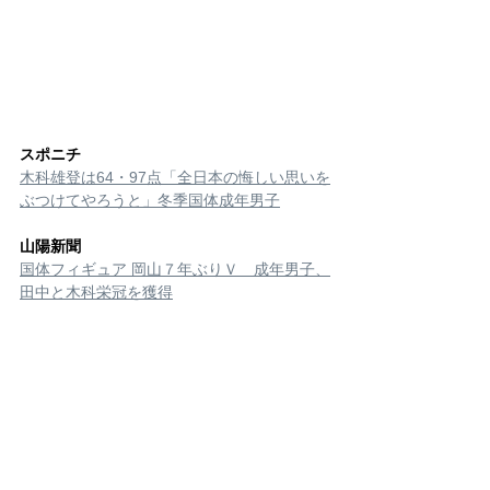
スポニチ
木科雄登は64・97点「全日本の悔しい思いを
ぶつけてやろうと」冬季国体成年男子
山陽新聞
国体フィギュア 岡山７年ぶりＶ　成年男子、
田中と木科栄冠を獲得