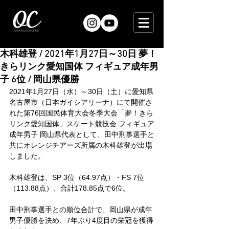
木科雄登 / 2021年1月27日～30日 夢！
きらリンク愛知国体 フィギュア成年男
子 6位 / 岡山県優勝
2021年1月27日（水）～30日（土）に愛知県
名古屋市（日本ガイシアリーナ）にて開催さ
れた第76回国民体育大会冬季大会「夢！きら
リンク愛知国体」スケート競技会 フィギュア
成年男子 岡山県代表として、田中刑事選手と
共にオレンジチアーズ所属の木科雄登が出場
しました。
木科雄登は、SP 3位（64.97点）・FS 7位
（113.88点）、合計178.85点で6位。
田中刑事選手との順位合計で、岡山県が成年
男子優勝を決め、7年ぶり4度目の栄冠を獲得