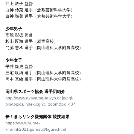
井上 敦子 監督
白神 伶菜 選手（倉敷芸術科学大学）
白神 瑠菜 選手（倉敷芸術科学大学）
少年男子
高籏 彰徳 監督
杉山 匠海 選手（就実高校）
門脇 慧丞 選手（岡山理科大学附属高校）
少年女子
平井 隆史 監督
三宅 咲綺 選手（岡山理科大学附属高校）
岡本 真綸 選手（岡山理科大学附属高校）
岡山県スポーツ協会 選手団紹介
http://www.okayama-taikyo.or.jp/cgi-
bin/topics/index.cgi?c=zoom&pk=437
夢！きらリンク愛知国体 競技結果
https://www.yume-
kirarink2021.jp/result/figure.html