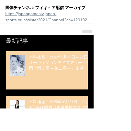
国体チャンネル フィギュア配信 アーカイブ
https://japangamestv.japan-
sports.or.jp/winter2021/Channel?ch=120192
最新記事
木科雄登 / 2026年3月19日～22日
オーヴィジョンアイスアリーナ福
岡「滑走屋 ～第二巻～」 出演
木科雄登 / 2025年10月31日～11月
3日 第50回西日本選手権大会 7位
（全日本選手権出場決定）