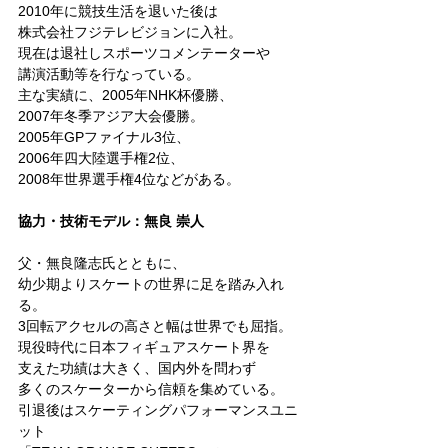
2010年に競技生活を退いた後は
株式会社フジテレビジョンに入社。
現在は退社しスポーツコメンテーターや
講演活動等を行なっている。
主な実績に、2005年NHK杯優勝、
2007年冬季アジア大会優勝。
2005年GPファイナル3位、
2006年四大陸選手権2位、
2008年世界選手権4位などがある。
協力・技術モデル：無良 崇人
父・無良隆志氏とともに、
幼少期よりスケートの世界に足を踏み入れ
る。
3回転アクセルの高さと幅は世界でも屈指。
現役時代に日本フィギュアスケート界を
支えた功績は大きく、国内外を問わず
多くのスケーターから信頼を集めている。
引退後はスケーティングパフォーマンスユニ
ット