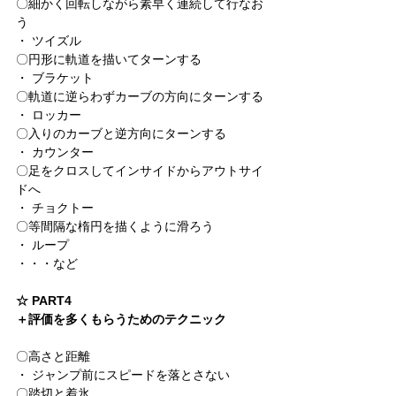
〇細かく回転しながら素早く連続して行なお
う
・ ツイズル
〇円形に軌道を描いてターンする
・ ブラケット
〇軌道に逆らわずカーブの方向にターンする
・ ロッカー
〇入りのカーブと逆方向にターンする
・ カウンター
〇足をクロスしてインサイドからアウトサイ
ドへ
・ チョクトー
〇等間隔な楕円を描くように滑ろう
・ ループ
・・・など
☆ PART4
＋評価を多くもらうためのテクニック
〇高さと距離
・ ジャンプ前にスピードを落とさない
〇踏切と着氷