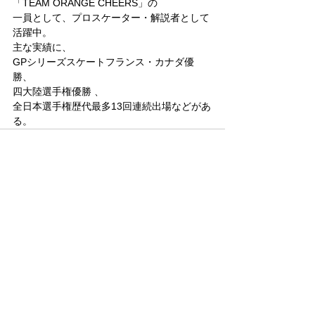
「TEAM ORANGE CHEERS」の
一員として、プロスケーター・解説者として
活躍中。
主な実績に、
GPシリーズスケートフランス・カナダ優
勝、
四大陸選手権優勝 、
全日本選手権歴代最多13回連続出場などがあ
る。
最新記事
木科雄登 / 2026年3月19日～22日
オーヴィジョンアイスアリーナ福
岡「滑走屋 ～第二巻～」 出演