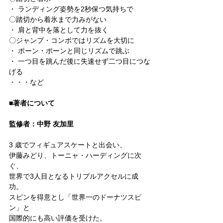
・ ランディング姿勢を2秒保つ気持ちで
〇踏切から着氷まで力みがない
・ 肩と背中を落として力を抜く
〇ジャンプ・コンボではリズムを大切に
・ ポーン・ポーンと同じリズムで跳ぶ
・ 一つ目を跳んだ後に失速せず二つ目につな
げる
・・・など
■著者について
監修者：中野 友加里
3 歳でフィギュアスケートと出会い、
伊藤みどり、トーニャ・ハーディングに次
ぐ、
世界で3人目となるトリプルアクセルに成
功。
スピンを得意とし「世界一のドーナツスピ
ン」と
国際的にも高い評価を受けた。