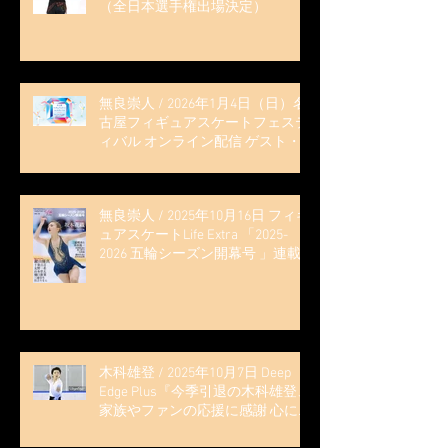
（全日本選手権出場決定）
無良崇人 / 2026年1月4日（日）名
古屋フィギュアスケートフェステ
ィバル オンライン配信 ゲスト・
解説
無良崇人 / 2025年10月16日 フィギ
ュアスケートLife Extra 「2025-
2026 五輪シーズン開幕号 」連載
記事 (扶桑社ムック)
木科雄登 / 2025年10月7日 Deep
Edge Plus『今季引退の木科雄登、
家族やファンの応援に感謝 心に響
く演技を「西日本、全日本、絶対