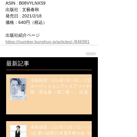
ASIN : B08VYLNXS9
出版社 : 文藝春秋
発売日 : 2021/2/18
価格：640円（税込）
出版社紹介ページ
https://number.bunshun.jp/articles/-/846981
最新記事
木科雄登 / 2026年3月19日～22日
オーヴィジョンアイスアリーナ福
岡「滑走屋 ～第二巻～」 出演
木科雄登 / 2025年10月31日～11月
3日 第50回西日本選手権大会 7位