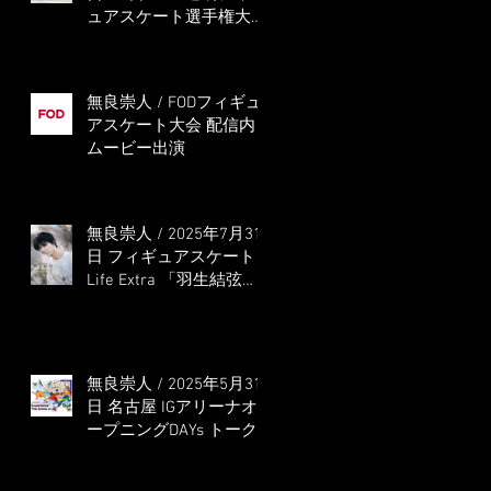
ュアスケート選手権大会
5位
無良崇人 / FODフィギュ
アスケート大会 配信内
ムービー出演
無良崇人 / 2025年7月31
日 フィギュアスケート
Life Extra 「羽生結弦
PROFESSIONAL
Season3」 (扶桑社ムッ
ク)
無良崇人 / 2025年5月31
日 名古屋 IGアリーナオ
ープニングDAYs トーク
ショー MC出演