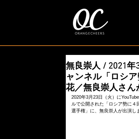
無良崇人 / 2021年3月2
ャンネル「ロシア
花／無良崇人さんが
2020年3月23日（火）にYouTub
ルで公開された「ロシア勢に４回
選手権」に、無良崇人が出演し