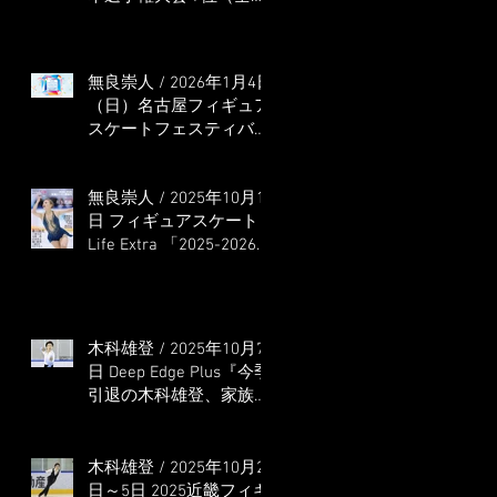
本選手権出場決定）
無良崇人 / 2026年1月4日
（日）名古屋フィギュア
スケートフェスティバル
オンライン配信 ゲス
ト・解説
無良崇人 / 2025年10月16
日 フィギュアスケート
Life Extra 「2025-2026
五輪シーズン開幕号 」
連載記事 (扶桑社ムック)
木科雄登 / 2025年10月7
日 Deep Edge Plus『今季
引退の木科雄登、家族や
ファンの応援に感謝 心
に響く演技を「西日本、
全日本、絶対見に来
木科雄登 / 2025年10月2
て」』
日～5日 2025近畿フィギ