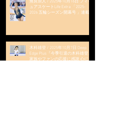
無良崇人 / 2025年10月16日 フィギ
ュアスケートLife Extra 「2025-
2026 五輪シーズン開幕号 」連載
記事 (扶桑社ムック)
木科雄登 / 2025年10月7日 Deep
Edge Plus『今季引退の木科雄登、
家族やファンの応援に感謝 心に響
く演技を「西日本、全日本、絶対
見に来て」』
木科雄登 / 2025年10月2日～5日
2025近畿フィギュアスケート選手
権大会 5位
無良崇人 / FODフィギュアスケー
ト大会 配信内ムービー出演