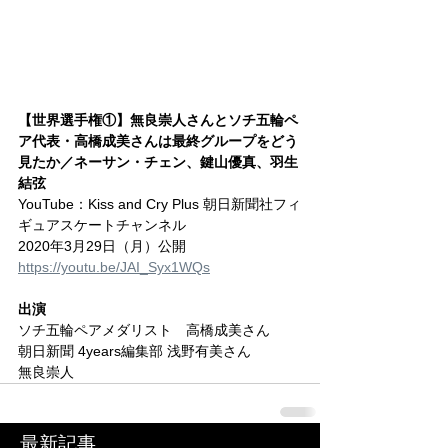
【世界選手権①】無良崇人さんとソチ五輪ペ
ア代表・高橋成美さんは最終グループをどう
見たか／ネーサン・チェン、鍵山優真、羽生
結弦
YouTube：Kiss and Cry Plus 朝日新聞社フィ
ギュアスケートチャンネル
2020年3月29日（月）公開
https://youtu.be/JAI_Syx1WQs
出演
ソチ五輪ペアメダリスト　高橋成美さん
朝日新聞 4years編集部 浅野有美さん
無良崇人
最新記事