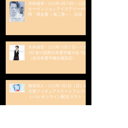
木科雄登 / 2026年3月19日～22日
オーヴィジョンアイスアリーナ福
岡「滑走屋 ～第二巻～」 出演
木科雄登 / 2025年10月31日～11月
3日 第50回西日本選手権大会 7位
（全日本選手権出場決定）
無良崇人 / 2026年1月4日（日）名
古屋フィギュアスケートフェステ
ィバル オンライン配信 ゲスト・
解説
無良崇人 / 2025年10月16日 フィギ
ュアスケートLife Extra 「2025-