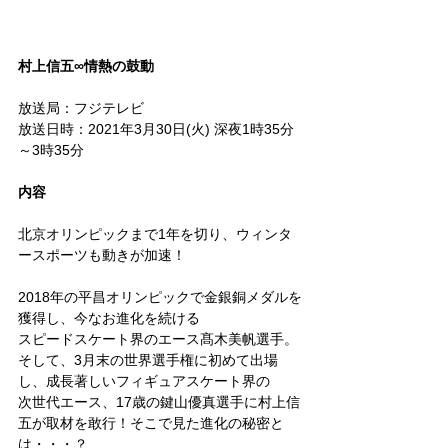
村上信五∞情熱の鼓動
放送局：フジテレビ
放送日時：2021年3月30日(火) 深夜1時35分
～3時35分
内容
北京オリンピックまで1年を切り、ウィンタ
ースポーツも動きが加速！
2018年の平昌オリンピックで金銀銅メダルを
獲得し、今なお進化を続ける
スピードスケート界のエース髙木美帆選手。
そして、3月末の世界選手権に初めて出場
し、成長著しいフィギュアスケート界の
次世代エース、17歳の鍵山優真選手に村上信
五が取材を敢行！そこで見た進化の秘密と
は・・・？