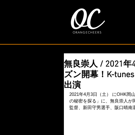
無良崇人 / 202
ズン開幕！K-tune
出演
2021年4月3日（土） にOHK岡山
の秘密を探る」に、無良崇人が岡山ト
監督、新田守男選手、阪口晴南