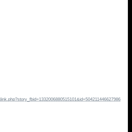
alink.php?story_fbid=1332006880515101&id=504211446627986