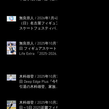
本選手権出場決定）
無良崇人 / 2026年1月4日
（日）名古屋フィギュア
スケートフェスティバル
オンライン配信 ゲス
ト・解説
無良崇人 / 2025年10月16
日 フィギュアスケート
Life Extra 「2025-2026
五輪シーズン開幕号 」
連載記事 (扶桑社ムック)
木科雄登 / 2025年10月7
日 Deep Edge Plus『今季
引退の木科雄登、家族や
ファンの応援に感謝 心
に響く演技を「西日本、
全日本、絶対見に来
木科雄登 / 2025年10月2
て」』
日～5日 2025近畿フィギ