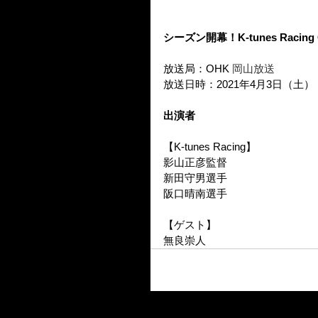
シーズン開幕！K-tunes Raci
放送局：OHK 
岡山放送
放送日時：2021年4月3日（土） 1
出演者
【K-tunes Racing】
影山正彦監督
新田守男選手
阪口晴南選手
【ゲスト】
無良崇人