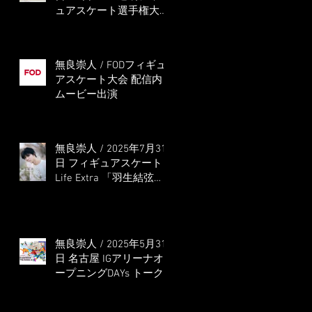
ュアスケート選手権大会
5位
無良崇人 / FODフィギュ
アスケート大会 配信内
ムービー出演
無良崇人 / 2025年7月31
日 フィギュアスケート
Life Extra 「羽生結弦
PROFESSIONAL
Season3」 (扶桑社ムッ
ク)
無良崇人 / 2025年5月31
日 名古屋 IGアリーナオ
ープニングDAYs トーク
ショー MC出演