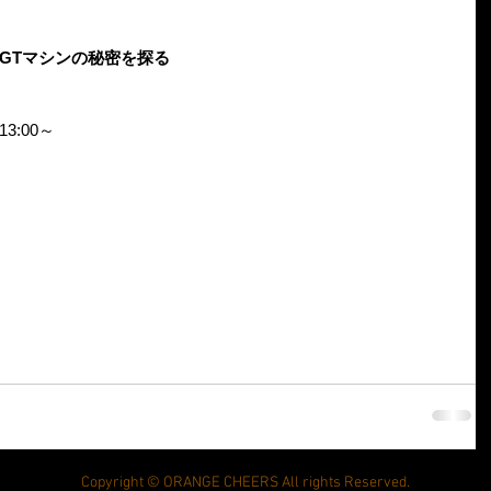
ng GTマシンの秘密を探る
3:00～
Copyright © ORANGE CHEERS All rights Reserved.