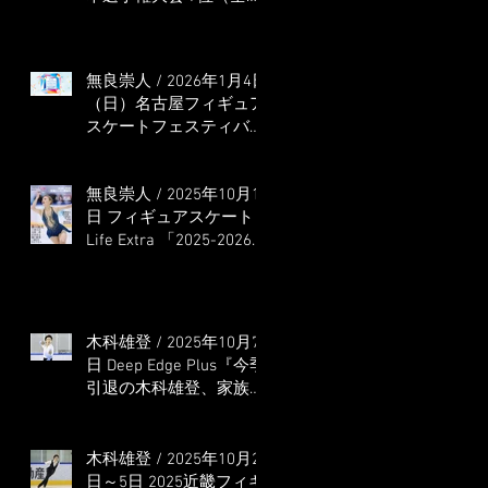
本選手権出場決定）
無良崇人 / 2026年1月4日
（日）名古屋フィギュア
スケートフェスティバル
オンライン配信 ゲス
ト・解説
無良崇人 / 2025年10月16
日 フィギュアスケート
Life Extra 「2025-2026
五輪シーズン開幕号 」
連載記事 (扶桑社ムック)
木科雄登 / 2025年10月7
日 Deep Edge Plus『今季
引退の木科雄登、家族や
ファンの応援に感謝 心
に響く演技を「西日本、
全日本、絶対見に来
木科雄登 / 2025年10月2
て」』
日～5日 2025近畿フィギ