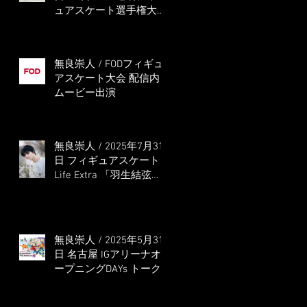
ュアスケート選手権大会
5位
無良崇人 / FODフィギュ
アスケート大会 配信内
ムービー出演
無良崇人 / 2025年7月31
日 フィギュアスケート
Life Extra 「羽生結弦
PROFESSIONAL
Season3」 (扶桑社ムッ
ク)
無良崇人 / 2025年5月31
日 名古屋 IGアリーナオ
ープニングDAYs トーク
ショー MC出演