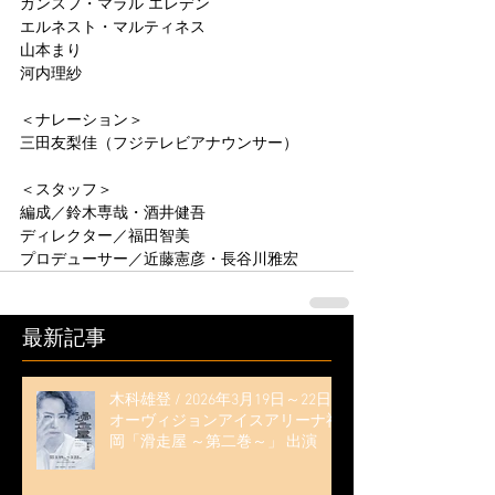
ガンスフ・マラル エレデン
エルネスト・マルティネス
山本まり
河内理紗
＜ナレーション＞
三田友梨佳（フジテレビアナウンサー）
＜スタッフ＞
編成／鈴木専哉・酒井健吾
ディレクター／福田智美
プロデューサー／近藤憲彦・長谷川雅宏
最新記事
木科雄登 / 2026年3月19日～22日
オーヴィジョンアイスアリーナ福
岡「滑走屋 ～第二巻～」 出演