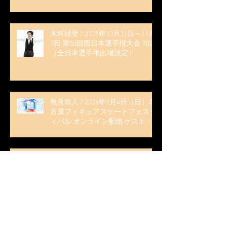
木科雄登 / 2025年10月31日～11月
3日 第50回西日本選手権大会 7位
（全日本選手権出場決定）
無良崇人 / 2026年1月4日（日）名
古屋フィギュアスケートフェステ
ィバル オンライン配信 ゲスト・
解説
無良崇人 / 2025年10月16日 フィギ
ュアスケートLife Extra 「2025-
2026 五輪シーズン開幕号 」連載
記事 (扶桑社ムック)