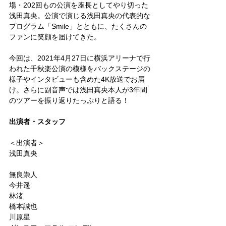
場・202回もの公演を座長としてやり切った
浅田真央。公演で演じる浅田真央の代表的な
プログラム「Smile」とともに、たくさんの
ファンに笑顔を届けてきた。
今回は、2021年4月27日に横浜アリーナで行
われた千秋楽公演の模様をバックステージの
様子やインタビューも含めた4K放送でお届
け。さらに副音声では浅田真央本人が3年間
のツアーを振り返りたっぷりと語る！
出演者・スタッフ
＜出演者＞
浅田真央
無良崇人
今井遥
林渚
橋本誠也
川原星