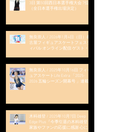
3日 第50回西日本選手権大会 7位
（全日本選手権出場決定）
無良崇人 / 2026年1月4日（日）名
古屋フィギュアスケートフェステ
ィバル オンライン配信 ゲスト・
解説
無良崇人 / 2025年10月16日 フィギ
ュアスケートLife Extra 「2025-
2026 五輪シーズン開幕号 」連載
記事 (扶桑社ムック)
木科雄登 / 2025年10月7日 Deep
Edge Plus『今季引退の木科雄登、
家族やファンの応援に感謝 心に響