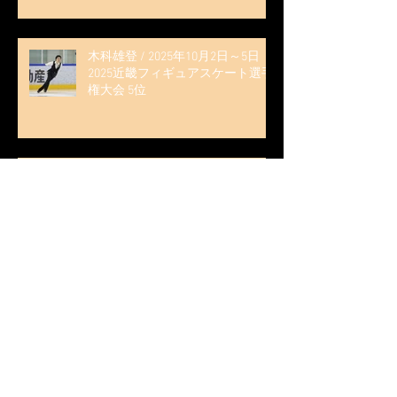
く演技を「西日本、全日本、絶対
見に来て」』
木科雄登 / 2025年10月2日～5日
2025近畿フィギュアスケート選手
権大会 5位
無良崇人 / FODフィギュアスケー
ト大会 配信内ムービー出演
無良崇人 / 2025年7月31日 フィギ
ュアスケートLife Extra 「羽生結弦
PROFESSIONAL Season3」 (扶桑社
ムック)