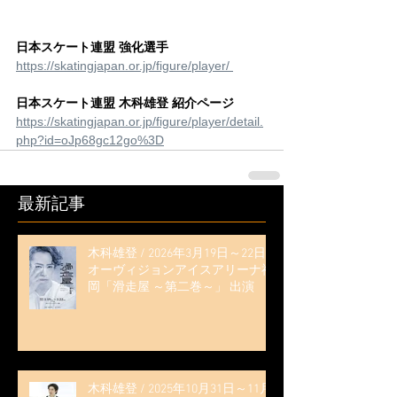
日本スケート連盟 強化選手
https://skatingjapan.or.jp/figure/player/ 
日本スケート連盟 木科雄登 紹介ページ
https://skatingjapan.or.jp/figure/player/detail.
php?id=oJp68gc12go%3D
最新記事
木科雄登 / 2026年3月19日～22日
オーヴィジョンアイスアリーナ福
岡「滑走屋 ～第二巻～」 出演
木科雄登 / 2025年10月31日～11月