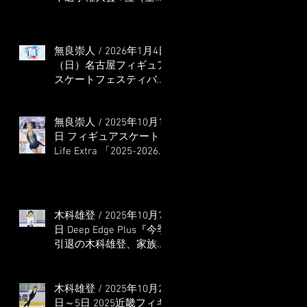
本選手権出場決定）
無良崇人 / 2026年1月4日
（日）名古屋フィギュア
スケートフェスティバル
オンライン配信 ゲス
ト・解説
無良崇人 / 2025年10月16
日 フィギュアスケート
Life Extra 「2025-2026
五輪シーズン開幕号 」
連載記事 (扶桑社ムック)
木科雄登 / 2025年10月7
日 Deep Edge Plus『今季
引退の木科雄登、家族や
ファンの応援に感謝 心
に響く演技を「西日本、
全日本、絶対見に来
木科雄登 / 2025年10月2
て」』
日～5日 2025近畿フィギ