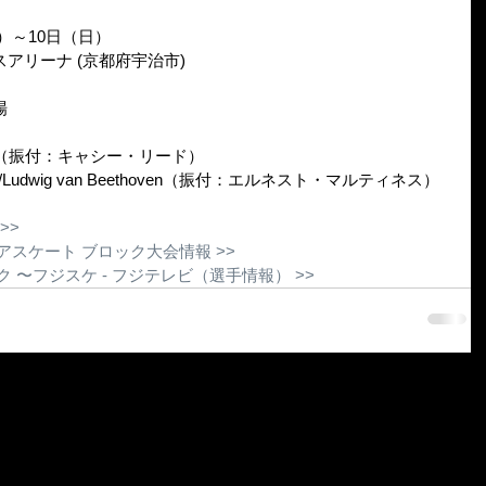
木）～10日（日）
アリーナ (京都府宇治市)
場
ackson（振付：キャシー・リード）
ter」/Ludwig van Beethoven（振付：エルネスト・マルティネス）
>>
アスケート ブロック大会情報 >>
 〜フジスケ - フジテレビ（選手情報） >>