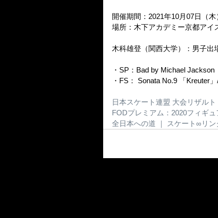
開催期間：2021年10月07日（
場所：木下アカデミー京都アイス
木科雄登（関西大学）：男子出
・SP：Bad by Michael J
・FS： Sonata No.9 「Kreu
日本スケート連盟 大会リザルト 
FODプレミアム：2020フィギュ
全日本への道 ｜ スケート∞リンク