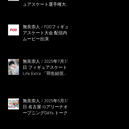
ュアスケート選手権大会
5位
無良崇人 / FODフィギュ
アスケート大会 配信内
ムービー出演
無良崇人 / 2025年7月31
日 フィギュアスケート
Life Extra 「羽生結弦
PROFESSIONAL
Season3」 (扶桑社ムッ
ク)
無良崇人 / 2025年5月31
日 名古屋 IGアリーナオ
ープニングDAYs トーク
ショー MC出演