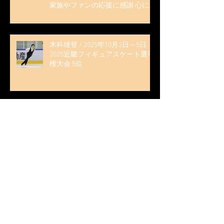
家族やファンの応援に感謝 心に響
く演技を「西日本、全日本、絶対
見に来て」』
木科雄登 / 2025年10月2日～5日
2025近畿フィギュアスケート選手
権大会 5位
無良崇人 / FODフィギュアスケー
ト大会 配信内ムービー出演
無良崇人 / 2025年7月31日 フィギ
ュアスケートLife Extra 「羽生結弦
PROFESSIONAL Season3」 (扶桑社
ムック)