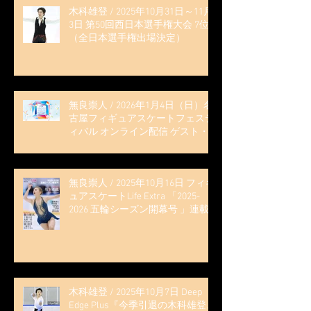
木科雄登 / 2025年10月31日～11月
3日 第50回西日本選手権大会 7位
（全日本選手権出場決定）
無良崇人 / 2026年1月4日（日）名
古屋フィギュアスケートフェステ
ィバル オンライン配信 ゲスト・
解説
無良崇人 / 2025年10月16日 フィギ
ュアスケートLife Extra 「2025-
2026 五輪シーズン開幕号 」連載
記事 (扶桑社ムック)
木科雄登 / 2025年10月7日 Deep
Edge Plus『今季引退の木科雄登、