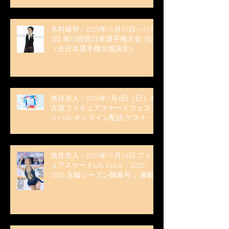
木科雄登 / 2025年10月31日～11月
3日 第50回西日本選手権大会 7位
（全日本選手権出場決定）
無良崇人 / 2026年1月4日（日）名
古屋フィギュアスケートフェステ
ィバル オンライン配信 ゲスト・
解説
無良崇人 / 2025年10月16日 フィギ
ュアスケートLife Extra 「2025-
2026 五輪シーズン開幕号 」連載
記事 (扶桑社ムック)