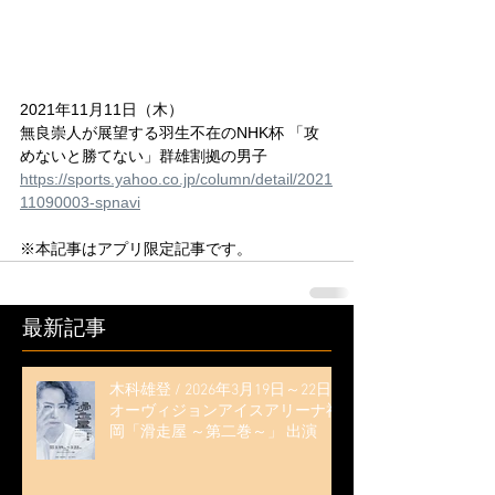
2021年11月11日（木）
無良崇人が展望する羽生不在のNHK杯 「攻
めないと勝てない」群雄割拠の男子
https://sports.yahoo.co.jp/column/detail/2021
11090003-spnavi
※本記事はアプリ限定記事です。
最新記事
木科雄登 / 2026年3月19日～22日
オーヴィジョンアイスアリーナ福
岡「滑走屋 ～第二巻～」 出演