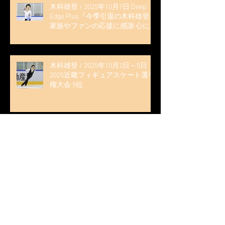
木科雄登 / 2025年10月7日 Deep
Edge Plus『今季引退の木科雄登、
家族やファンの応援に感謝 心に響
く演技を「西日本、全日本、絶対
見に来て」』
木科雄登 / 2025年10月2日～5日
2025近畿フィギュアスケート選手
権大会 5位
無良崇人 / FODフィギュアスケー
ト大会 配信内ムービー出演
無良崇人 / 2025年7月31日 フィギ
ュアスケートLife Extra 「羽生結弦
PROFESSIONAL Season3」 (扶桑社