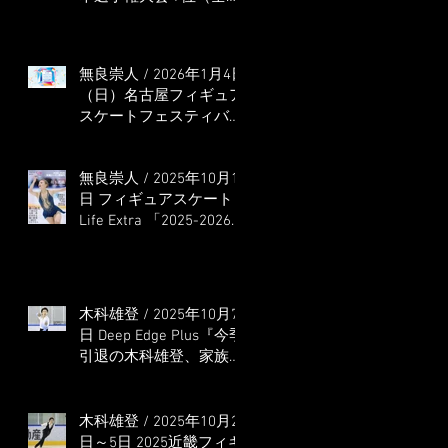
本選手権出場決定）
無良崇人 / 2026年1月4日
（日）名古屋フィギュア
スケートフェスティバル
オンライン配信 ゲス
ト・解説
無良崇人 / 2025年10月16
日 フィギュアスケート
Life Extra 「2025-2026
五輪シーズン開幕号 」
連載記事 (扶桑社ムック)
木科雄登 / 2025年10月7
日 Deep Edge Plus『今季
引退の木科雄登、家族や
ファンの応援に感謝 心
に響く演技を「西日本、
全日本、絶対見に来
木科雄登 / 2025年10月2
て」』
日～5日 2025近畿フィギ