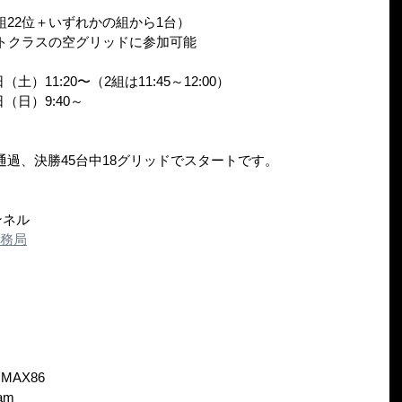
組22位＋いずれかの組から1台）
ートクラスの空グリッドに参加可能
土）11:20〜（2組は11:45～12:00）
日（日）9:40～
通過、決勝45台中18グリッドでスタートです。
ャンネル
A事務局
MAX86
am