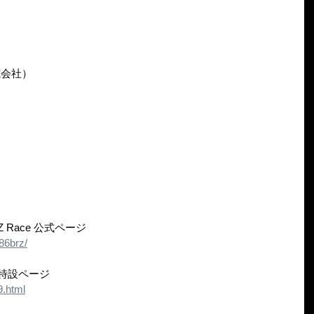
式会社）
BRZ Race 公式ページ
86brz/
特設ページ
9.html