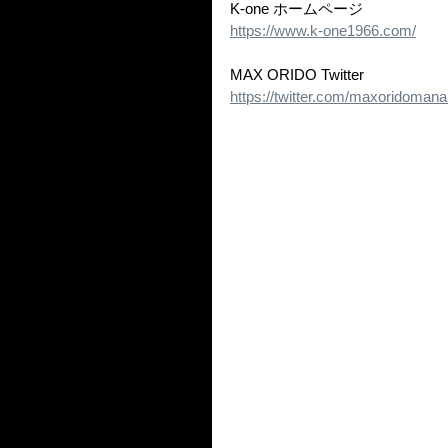
K-one ホームページ
https://www.k-one1966.com/
MAX ORIDO Twitter
https://twitter.com/maxoridoman