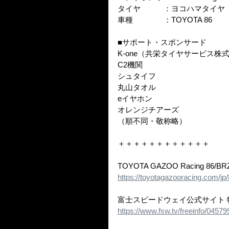
タイヤ　　　：ヨコハマタイヤ
車種　　　　：TOYOTA 86
■サポート・スポンサード
K-one（共栄タイヤサービス株
C2機関
シュタイフ
丸山タオル
eイヤホン
オレンジチアーズ
（順不同・敬称略）
＋＋＋＋＋＋＋＋＋＋＋＋
TOYOTA GAZOO Racing 86/
https://toyotagazooracing.com/jp/
富士スピードウェイ公式サイト 
https://www.fsw.tv/freeinfo/04579