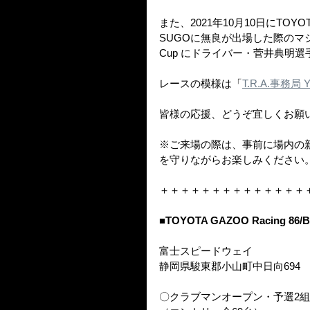
また、2021年10月10日にTOYOTA 
SUGOに無良が出場した際のマシン
Cup にドライバー・菅井典明
レースの模様は「
T.R.A.事務局
皆様の応援、どうぞ宜しくお願
※ご来場の際は、事前に場内の
を守りながらお楽しみください
＋＋＋＋＋＋＋＋＋＋＋＋＋＋
■TOYOTA GAZOO Racing 86/
富士スピードウェイ
静岡県駿東郡小山町中日向694
〇クラブマンオープン・予選2組