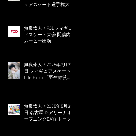
ュアスケート選手権大会
5位
無良崇人 / FODフィギュ
アスケート大会 配信内
ムービー出演
無良崇人 / 2025年7月31
日 フィギュアスケート
Life Extra 「羽生結弦
PROFESSIONAL
Season3」 (扶桑社ムッ
ク)
無良崇人 / 2025年5月31
日 名古屋 IGアリーナオ
ープニングDAYs トーク
ショー MC出演