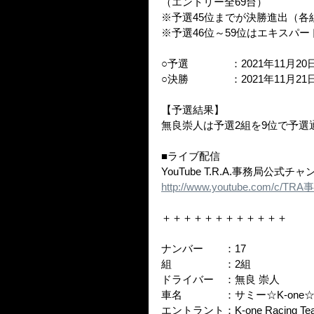
（エントリー全69台）
※予選45位までが決勝進出（各
※予選46位～59位はエキスパ
○予選　　　　：2021年11月20日（
○決勝　　　　：2021年11月21
【予選結果】
無良崇人は予選2組を9位で予選
■ライブ配信
YouTube T.R.A.事務局公式チ
http://www.youtube.com/c/TR
＋＋＋＋＋＋＋＋＋＋＋＋
ナンバー　　：17
組　　　　　：2組
ドライバー　：無良 崇人
車名　　　　：サミー☆K-one☆
エントラント：K-one Racing Te