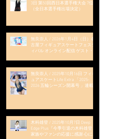
3日 第50回西日本選手権大会 7位
（全日本選手権出場決定）
無良崇人 / 2026年1月4日（日）名
古屋フィギュアスケートフェステ
ィバル オンライン配信 ゲスト・
解説
無良崇人 / 2025年10月16日 フィギ
ュアスケートLife Extra 「2025-
2026 五輪シーズン開幕号 」連載
記事 (扶桑社ムック)
木科雄登 / 2025年10月7日 Deep
Edge Plus『今季引退の木科雄登、
家族やファンの応援に感謝 心に響