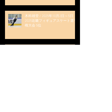
く演技を「西日本、全日本、絶対
見に来て」』
木科雄登 / 2025年10月2日～5日
2025近畿フィギュアスケート選手
権大会 5位
無良崇人 / FODフィギュアスケー
ト大会 配信内ムービー出演
無良崇人 / 2025年7月31日 フィギ
ュアスケートLife Extra 「羽生結弦
PROFESSIONAL Season3」 (扶桑社
ムック)