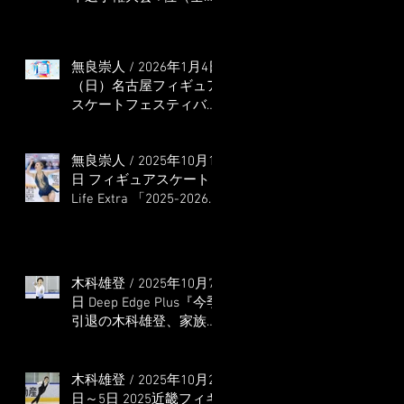
本選手権出場決定）
無良崇人 / 2026年1月4日
（日）名古屋フィギュア
スケートフェスティバル
オンライン配信 ゲス
ト・解説
無良崇人 / 2025年10月16
日 フィギュアスケート
Life Extra 「2025-2026
五輪シーズン開幕号 」
連載記事 (扶桑社ムック)
木科雄登 / 2025年10月7
日 Deep Edge Plus『今季
引退の木科雄登、家族や
ファンの応援に感謝 心
に響く演技を「西日本、
全日本、絶対見に来
木科雄登 / 2025年10月2
て」』
日～5日 2025近畿フィギ