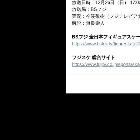
放送日時：12月26日（日） 17:00
放送局：BSフジ
実況：今湊敬樹（フジテレビア
解説：無良崇人
BSフジ 全日本フィギュアスケー
https://www.bsfuji.tv/figureskate
フジスケ 総合サイト
https://www.fujitv.co.jp/sports/sk