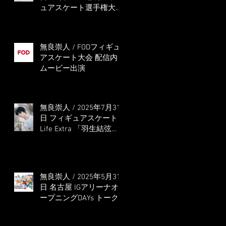
ュアスケート選手権大会
5位
無良崇人 / FODフィギュ
アスケート大会 配信内
ムービー出演
無良崇人 / 2025年7月31
日 フィギュアスケート
Life Extra 「羽生結弦
PROFESSIONAL
Season3」 (扶桑社ムッ
ク)
無良崇人 / 2025年5月31
日 名古屋 IGアリーナオ
ープニングDAYs トーク
ショー MC出演