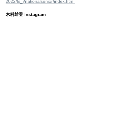
2022/fs_j/nationalsenior/index.htm 
木科雄登 Instagram