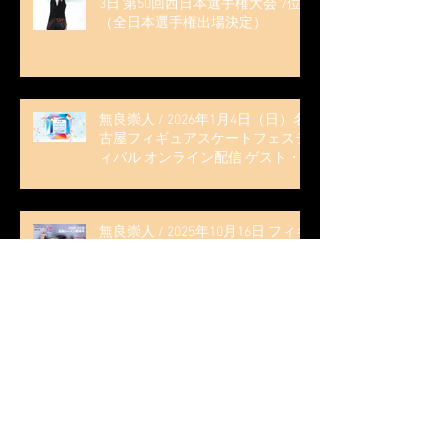
3日 第50回西日本選手権大会 7位
（全日本選手権出場決定）
無良崇人 / 2026年1月4日（日）名
古屋フィギュアスケートフェステ
ィバル オンライン配信 ゲスト・
解説
無良崇人 / 2025年10月16日 フィギ
ュアスケートLife Extra 「2025-
2026 五輪シーズン開幕号 」連載
記事 (扶桑社ムック)
木科雄登 / 2025年10月7日 Deep
Edge Plus『今季引退の木科雄登、
家族やファンの応援に感謝 心に響
く演技を「西日本、全日本、絶対