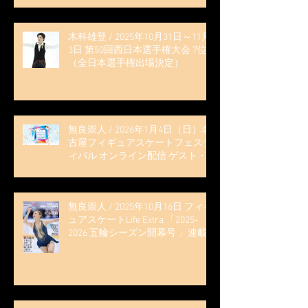
木科雄登 / 2025年10月31日～11月
3日 第50回西日本選手権大会 7位
（全日本選手権出場決定）
無良崇人 / 2026年1月4日（日）名
古屋フィギュアスケートフェステ
ィバル オンライン配信 ゲスト・
解説
無良崇人 / 2025年10月16日 フィギ
ュアスケートLife Extra 「2025-
2026 五輪シーズン開幕号 」連載
記事 (扶桑社ムック)