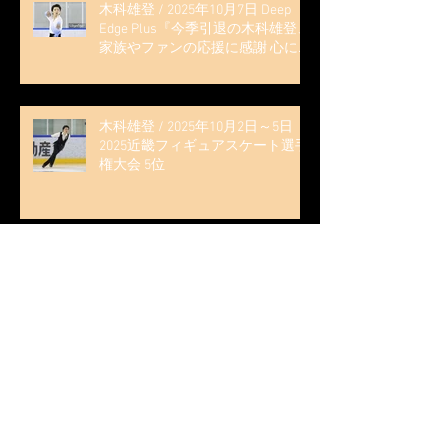
木科雄登 / 2025年10月7日 Deep
Edge Plus『今季引退の木科雄登、
家族やファンの応援に感謝 心に響
く演技を「西日本、全日本、絶対
見に来て」』
木科雄登 / 2025年10月2日～5日
2025近畿フィギュアスケート選手
権大会 5位
無良崇人 / FODフィギュアスケー
ト大会 配信内ムービー出演
無良崇人 / 2025年7月31日 フィギ
ュアスケートLife Extra 「羽生結弦
PROFESSIONAL Season3」 (扶桑社