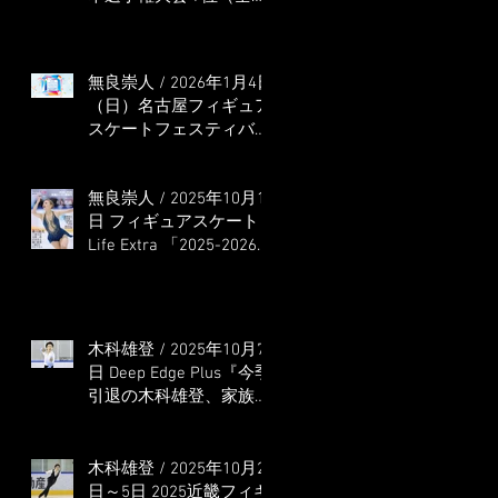
本選手権出場決定）
無良崇人 / 2026年1月4日
（日）名古屋フィギュア
スケートフェスティバル
オンライン配信 ゲス
ト・解説
無良崇人 / 2025年10月16
日 フィギュアスケート
Life Extra 「2025-2026
五輪シーズン開幕号 」
連載記事 (扶桑社ムック)
木科雄登 / 2025年10月7
日 Deep Edge Plus『今季
引退の木科雄登、家族や
ファンの応援に感謝 心
に響く演技を「西日本、
全日本、絶対見に来
木科雄登 / 2025年10月2
て」』
日～5日 2025近畿フィギ