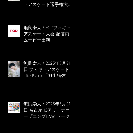
ュアスケート選手権大会
5位
無良崇人 / FODフィギュ
アスケート大会 配信内
ムービー出演
無良崇人 / 2025年7月31
日 フィギュアスケート
Life Extra 「羽生結弦
PROFESSIONAL
Season3」 (扶桑社ムッ
ク)
無良崇人 / 2025年5月31
日 名古屋 IGアリーナオ
ープニングDAYs トーク
ショー MC出演