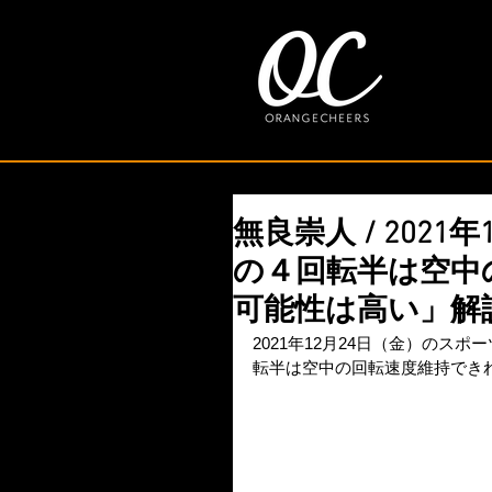
無良崇人 / 202
の４回転半は空中
可能性は高い」解
2021年12月24日（金）の
転半は空中の回転速度維持でき