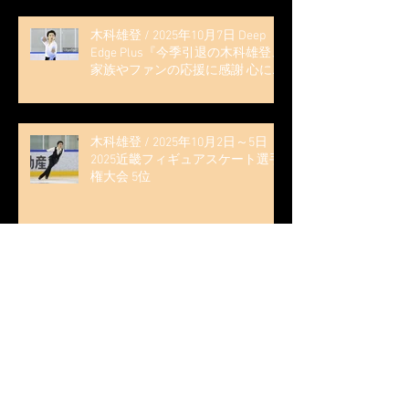
木科雄登 / 2025年10月7日 Deep
Edge Plus『今季引退の木科雄登、
家族やファンの応援に感謝 心に響
く演技を「西日本、全日本、絶対
見に来て」』
木科雄登 / 2025年10月2日～5日
2025近畿フィギュアスケート選手
権大会 5位
無良崇人 / FODフィギュアスケー
ト大会 配信内ムービー出演
無良崇人 / 2025年7月31日 フィギ
ュアスケートLife Extra 「羽生結弦