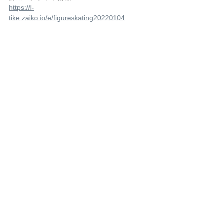
https://l-
tike.zaiko.io/e/figureskating20220104