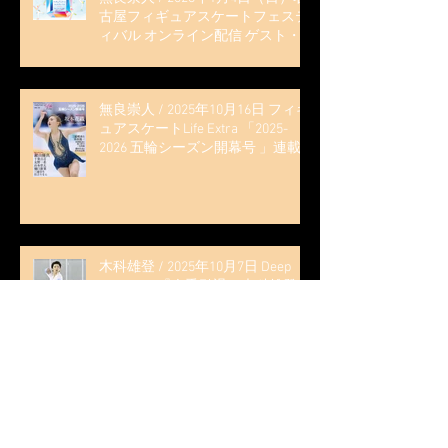
古屋フィギュアスケートフェステ
ィバル オンライン配信 ゲスト・
解説
無良崇人 / 2025年10月16日 フィギ
ュアスケートLife Extra 「2025-
2026 五輪シーズン開幕号 」連載
記事 (扶桑社ムック)
木科雄登 / 2025年10月7日 Deep
Edge Plus『今季引退の木科雄登、
家族やファンの応援に感謝 心に響
く演技を「西日本、全日本、絶対
見に来て」』
木科雄登 / 2025年10月2日～5日
2025近畿フィギュアスケート選手
権大会 5位