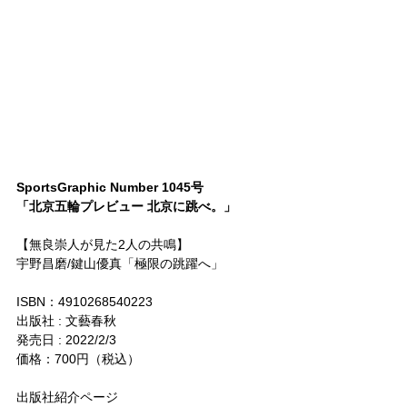
SportsGraphic Number 1045号
「北京五輪プレビュー 北京に跳べ。」
【無良崇人が見た2人の共鳴】
宇野昌磨/鍵山優真「極限の跳躍へ」
ISBN：4910268540223
出版社 : 文藝春秋
発売日 : 2022/2/3
価格：700円（税込）
出版社紹介ページ