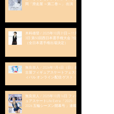
岡「滑走屋 ～第二巻～」 出演
木科雄登 / 2025年10月31日～11月
3日 第50回西日本選手権大会 7位
（全日本選手権出場決定）
無良崇人 / 2026年1月4日（日）名
古屋フィギュアスケートフェステ
ィバル オンライン配信 ゲスト・
解説
無良崇人 / 2025年10月16日 フィギ
ュアスケートLife Extra 「2025-
2026 五輪シーズン開幕号 」連載
記事 (扶桑社ムック)