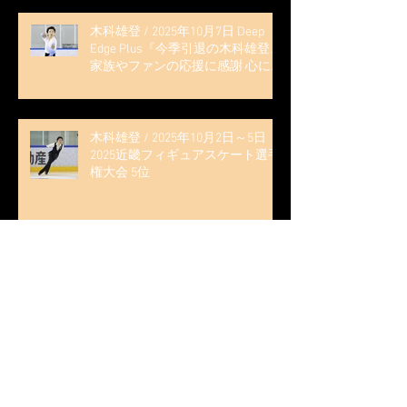
木科雄登 / 2025年10月7日 Deep
Edge Plus『今季引退の木科雄登、
家族やファンの応援に感謝 心に響
く演技を「西日本、全日本、絶対
見に来て」』
木科雄登 / 2025年10月2日～5日
2025近畿フィギュアスケート選手
権大会 5位
無良崇人 / FODフィギュアスケー
ト大会 配信内ムービー出演
無良崇人 / 2025年7月31日 フィギ
ュアスケートLife Extra 「羽生結弦