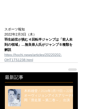
スポーツ報知
2022年2月3日（木）
羽生結弦が挑む４回転半ジャンプは「前人未
到の領域」…無良崇人氏がジャンプ６種類を
解説
https://hochi.news/articles/20220202-
OHT1T51238.html
最新記事
木科雄登 / 2026年3月19日～22日
オーヴィジョンアイスアリーナ福
岡「滑走屋 ～第二巻～」 出演