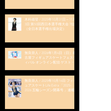
木科雄登 / 2025年10月31日～11月
3日 第50回西日本選手権大会 7位
（全日本選手権出場決定）
無良崇人 / 2026年1月4日（日）名
古屋フィギュアスケートフェステ
ィバル オンライン配信 ゲスト・
解説
無良崇人 / 2025年10月16日 フィギ
ュアスケートLife Extra 「2025-
2026 五輪シーズン開幕号 」連載
記事 (扶桑社ムック)